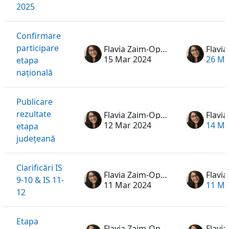
2025
Confirmare
participare
Flavia Zaim-Oprea
15 Mar 2024
26 Ma
etapa
națională
Publicare
rezultate
Flavia Zaim-Oprea
12 Mar 2024
14 Ma
etapa
județeană
Clarificări IS
Flavia Zaim-Oprea
9-10 & IS 11-
11 Mar 2024
11 Ma
12
Etapa
Flavia Zaim-Oprea