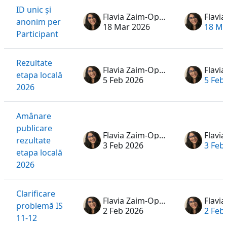
ID unic și
Flavia Zaim-Oprea
anonim per
18 Mar 2026
18 Ma
Participant
Rezultate
Flavia Zaim-Oprea
etapa locală
5 Feb 2026
5 Feb
2026
Amânare
publicare
Flavia Zaim-Oprea
rezultate
3 Feb 2026
3 Feb
etapa locală
2026
Clarificare
Flavia Zaim-Oprea
problemă IS
2 Feb 2026
2 Feb
11-12