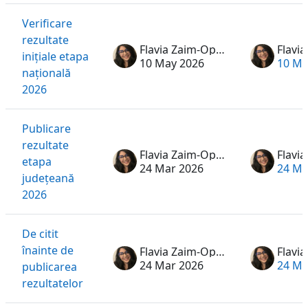
Verificare
rezultate
Flavia Zaim-Oprea
inițiale etapa
10 May 2026
10 Ma
națională
2026
Publicare
rezultate
Flavia Zaim-Oprea
etapa
24 Mar 2026
24 Ma
județeană
2026
De citit
înainte de
Flavia Zaim-Oprea
24 Mar 2026
24 Ma
publicarea
rezultatelor