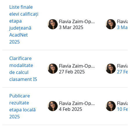
Liste finale
elevi calificați
etapa
Flavia Zaim-Oprea
3 Mar 2025
3 Mar
județeană
AcadNet
2025
Clarificare
modalitate
Flavia Zaim-Oprea
27 Feb 2025
27 Fe
de calcul
clasament IS
Publicare
rezultate
Flavia Zaim-Oprea
4 Feb 2025
10 Fe
etapa locală
2025