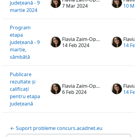
județeană - 9
7 Mar 2024
10 Ma
martie 2024
Program
etapa
Flavia Zaim-Oprea
județeană - 9
14 Feb 2024
14 Fe
martie,
sâmbătă
Publicare
rezultate și
Flavia Zaim-Oprea
calificați
6 Feb 2024
14 Fe
pentru etapa
județeană
← Suport probleme concurs.acadnet.eu