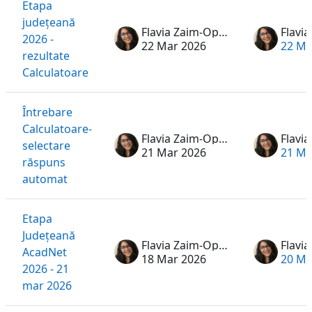
Etapa
județeană
Flavia Zaim-Oprea
2026 -
22 Mar 2026
22 Ma
rezultate
Calculatoare
Întrebare
Calculatoare-
Flavia Zaim-Oprea
selectare
21 Mar 2026
21 Ma
răspuns
automat
Etapa
Județeană
Flavia Zaim-Oprea
AcadNet
18 Mar 2026
20 Ma
2026 - 21
mar 2026