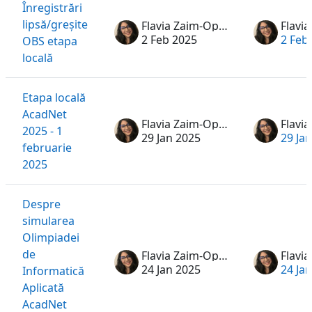
Înregistrări
lipsă/greșite
Flavia Zaim-Oprea
2 Feb 2025
2 Feb
OBS etapa
locală
Etapa locală
AcadNet
Flavia Zaim-Oprea
2025 - 1
29 Jan 2025
29 Ja
februarie
2025
Despre
simularea
Olimpiadei
de
Flavia Zaim-Oprea
24 Jan 2025
24 Ja
Informatică
Aplicată
AcadNet