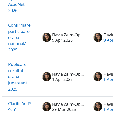
AcadNet
2026
Confirmare
participare
Flavia Zaim-Oprea
etapa
9 Apr 2025
9 Apr
națională
2025
Publicare
rezultate
Flavia Zaim-Oprea
etapa
1 Apr 2025
1 Apr
județeană
2025
Clarificări IS
Flavia Zaim-Oprea
29 Mar 2025
1 Apr
9-10