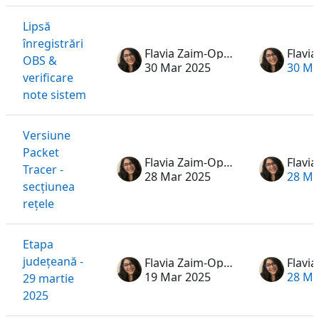
Lipsă
înregistrări
Flavia Zaim-Oprea
OBS &
30 Mar 2025
30 Ma
verificare
note sistem
Versiune
Packet
Flavia Zaim-Oprea
Tracer -
28 Mar 2025
28 Ma
secțiunea
rețele
Etapa
județeană -
Flavia Zaim-Oprea
19 Mar 2025
28 Ma
29 martie
2025