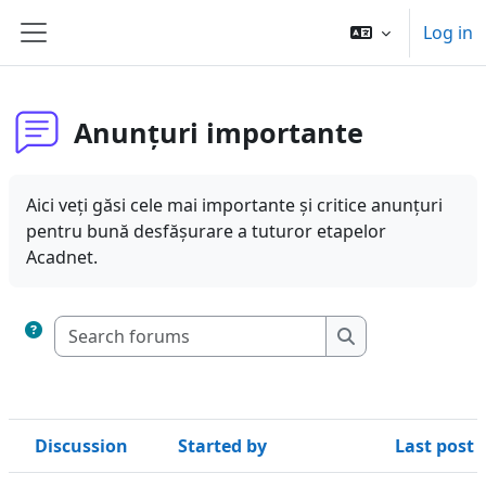
Skip to main content
Log in
Side panel
Anunțuri importante
Aici veți găsi cele mai importante și critice anunțuri
pentru bună desfășurare a tuturor etapelor
Acadnet.
Search forums
Search forums
Discussion
Started by
Last post
Status
List of discussions. Showing 34 of 34 discussions