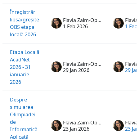
Înregistrări
lipsă/greșite
Flavia Zaim-Oprea
1 Feb 2026
1 Feb
OBS etapa
locală 2026
Etapa Locală
AcadNet
Flavia Zaim-Oprea
2026 - 31
29 Jan 2026
29 Ja
ianuarie
2026
Despre
simularea
Olimpiadei
de
Flavia Zaim-Oprea
23 Jan 2026
23 Ja
Informatică
Aplicată