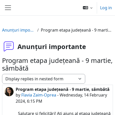
Skip to main content
Log in
Side panel
Anunțuri importante
Program etapa județeană - 9 martie, sâmbătă
Anunțuri importante
Program etapa județeană - 9 martie,
sâmbătă
Display mode
Program etapa județeană - 9 martie, sâmbătă
Number of replies: 0
by
Flavia Zaim-Oprea
-
Wednesday, 14 February
2024, 6:15 PM
Salutare și felicitări! Ați ajuns al etapa județeană