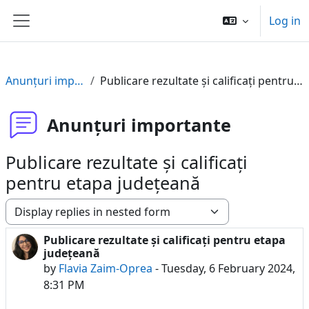
Skip to main content
Log in
Side panel
Anunțuri importante
Publicare rezultate și calificați pentru etapa județeană
Anunțuri importante
Publicare rezultate și calificați
pentru etapa județeană
Display mode
Publicare rezultate și calificați pentru etapa
Number of replies: 1
județeană
by
Flavia Zaim-Oprea
-
Tuesday, 6 February 2024,
8:31 PM