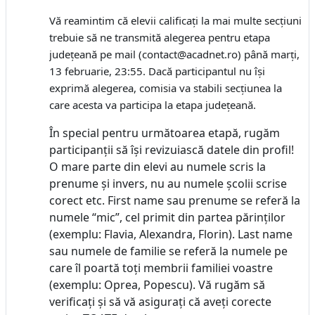
Vă reamintim că elevii calificați la mai multe secțiuni
trebuie să ne transmită alegerea pentru etapa
județeană pe mail (contact@acadnet.ro) până marți,
13 februarie, 23:55. Dacă participantul nu își
exprimă alegerea, comisia va stabili secțiunea la
care acesta va participa la etapa județeană.
În special pentru următoarea etapă, rugăm
participanții să își revizuiască datele din profil!
O mare parte din elevi au numele scris la
prenume și invers, nu au numele școlii scrise
corect etc. First name sau prenume se referă la
numele “mic”, cel primit din partea părinților
(exemplu: Flavia, Alexandra, Florin). Last name
sau numele de familie se referă la numele pe
care îl poartă toți membrii familiei voastre
(exemplu: Oprea, Popescu). Vă rugăm să
verificați și să vă asigurați că aveți corecte