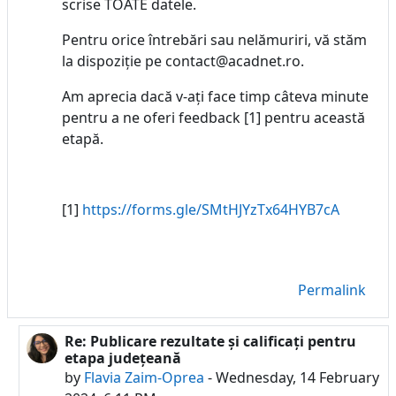
scrise TOATE datele.
Pentru orice întrebări sau nelămuriri, vă stăm
la dispoziție pe contact@acadnet.ro.
Am aprecia dacă v-ați face timp câteva minute
pentru a ne oferi feedback [1] pentru această
etapă.
[1]
https://forms.gle/SMtHJYzTx64HYB7cA
Permalink
Re: Publicare rezultate și calificați pentru
In reply to Flavia Zaim-Oprea
etapa județeană
by
Flavia Zaim-Oprea
-
Wednesday, 14 February