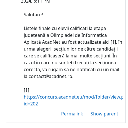
2024, 6:11 PM
Salutare!
Listele finale cu elevii calificați la etapa
județeană a Olimpiadei de Informatică
Aplicată AcadNet au fost actualizate aici [1], în
urma alegerii secțiunilor de către candidații
care se calificaseră la mai multe secțiuni. În
cazul în care nu sunteți trecuți la secțiunea
corectă, vă rugăm să ne notificați cu un mail
la contact@acadnet.ro.
[1]
https://concurs.acadnet.eu/mod/folder/view.ph
id=202
Permalink
Show parent