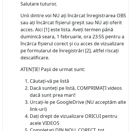
Salutare tuturor,
Unii dintre voi NU ați încărcat înregistrarea OBS
sau ați încărcat fișierul greșit sau NU ați oferit
acces. Aici [1] este lista. Aveți termen până
duminică seara, 1 februarie, ora 23:55 pentru a
încărca fișierul corect și cu acces de vizualizare
pe formularul de înregistrări [2], altfel riscați
descalificare.
ATENȚIE! Pașii de urmat sunt:
Căutați-vă pe listă
Dacă sunteți pe listă, COMPRIMAȚI videos
dacă sunt prea mari!
Urcați-le pe GoogleDrive (NU acceptăm alte
link-uri)
Dați drept de vizualizare ORICUI pentru
acele VIDEOS
Completați DIN NOU, CORECT, tot