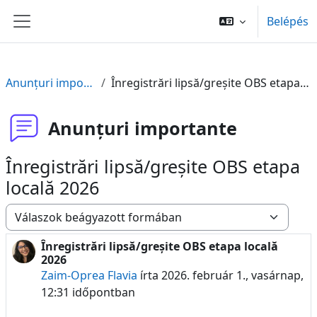
Tovább a fő tartalomhoz
Belépés
Oldalpanel
Anunțuri importante
Înregistrări lipsă/greșite OBS etapa locală 2026
Anunțuri importante
Înregistrări lipsă/greșite OBS etapa
locală 2026
Megjelenítési mód
Înregistrări lipsă/greșite OBS etapa locală
Válaszok szám: 0
2026
Zaim-Oprea Flavia
írta
2026. február 1., vasárnap,
12:31
időpontban