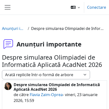
Sari la conţinutul principal
Conectare
Panou lateral
Anunțuri importante
Despre simularea Olimpiadei de Informatică Aplicată AcadNet 2026
Anunțuri importante
Despre simularea Olimpiadei de
Informatică Aplicată AcadNet 2026
Afişează mod
Despre simularea Olimpiadei de Informatică
Număr de răspunsuri: 0
Aplicată AcadNet 2026
de către
Flavia Zaim-Oprea
-
vineri, 23 ianuarie
2026, 15:59