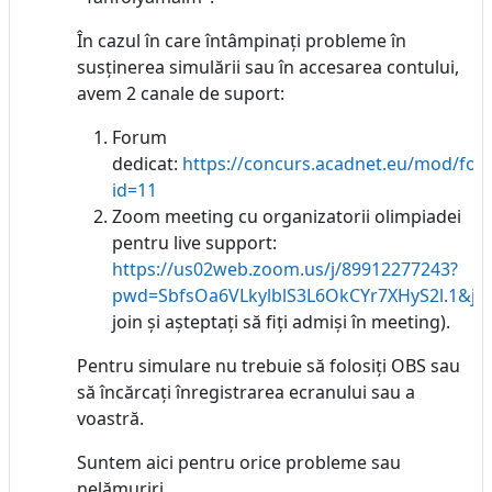
În cazul în care întâmpinați probleme în
susținerea simulării sau în accesarea contului,
avem 2 canale de suport:
Forum
dedicat:
https://concurs.acadnet.eu/mod/for
id=11
Zoom meeting cu organizatorii olimpiadei
pentru live support:
https://us02web.zoom.us/j/89912277243?
pwd=SbfsOa6VLkylblS3L6OkCYr7XHyS2l.1&jst
join și așteptați să fiți admiși în meeting).
Pentru simulare nu trebuie să folosiți OBS sau
să încărcați înregistrarea ecranului sau a
voastră.
Suntem aici pentru orice probleme sau
nelămuriri.