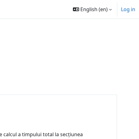
English ‎(en)‎
Log in
 calcul a timpului total la secțiunea