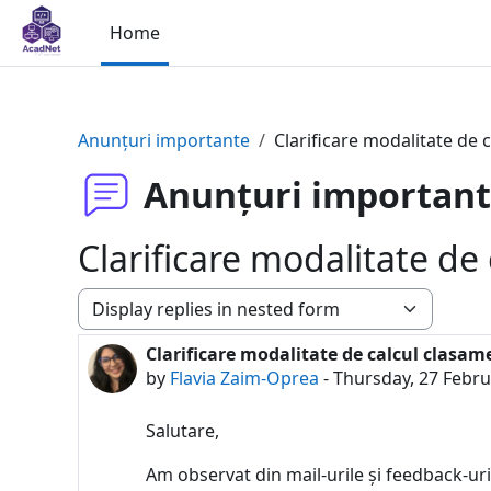
Skip to main content
Home
Anunțuri importante
Clarificare modalitate de 
Anunțuri importan
Clarificare modalitate de
Display mode
Clarificare modalitate de calcul clasam
Number of replies: 0
by
Flavia Zaim-Oprea
-
Thursday, 27 Febru
Salutare,
Am observat din mail-urile și feedback-uri