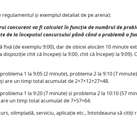
e regulamentul și exemplul detaliat de pe arena):
rui concurent va fi calculat în funcție de numărul de prob
te de la începutul concursului până când o problemă a fos
 fixă (de exemplu 9:00), dar de obicei alocăm 10 minute ext
dispoziție chit că începeți la 9:00, chit că începeți la 9:09).
problema 1 la 9:05 (2 minute), problema 2 la 9:10 (7 minute)
e și are un timp total acumulat de 2+7+12+27=48.
problema 1 la 9:20 (7 minute) și problema 2 la 10:10 (57 min
i are un timp total acumulat de 7+57=64.
s, olimpiadă, serviciu, aplicație etc., întotdeauna să citiți