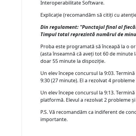
Interoperabilitate Software.
Explicație (recomandăm să citiți cu atenți
Din regulament: "Punctajul final al fiecă
Timpul total reprezintă numărul de minu
Proba este programată să înceapă la o oră
(asta înseamnă că aveți tot 60 de minute la 
doar 55 minute la dispoziție.
Un elev începe concursul la 9:03. Termină 
9:30 (27 minute). El a rezolvat 4 problem
Un elev începe concursul la 9:13. Termină 
platformă. Elevul a rezolvat 2 probleme ș
P.S. Vă recomandăm ca indiferent de concur
importante.