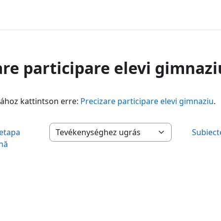
are participare elevi gimnazi
ához kattintson erre:
Precizare participare elevi gimnaziu
.
 etapa
Subiect
Tevékenységhez ugrás
nă