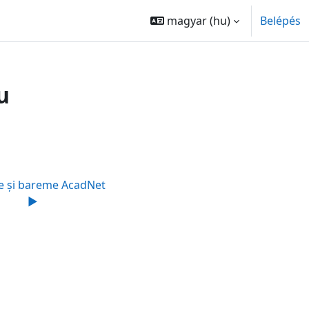
magyar ‎(hu)‎
Belépés
u
e și bareme AcadNet
▶︎