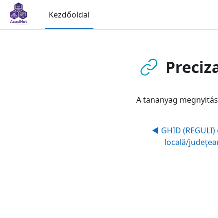
Tovább a fő tartalomhoz
Kezdőoldal
Preciz
A tananyag megnyitás
◀︎ GHID (REGULI)
locală/județea