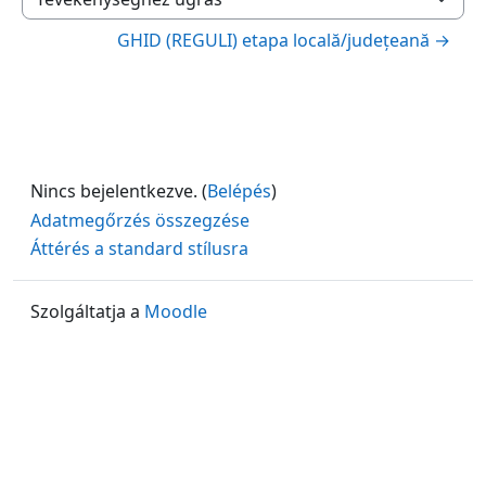
Tevékenységhez ugrás
GHID (REGULI) etapa locală/județeană →
Nincs bejelentkezve. (
Belépés
)
Adatmegőrzés összegzése
Áttérés a standard stílusra
Szolgáltatja a
Moodle