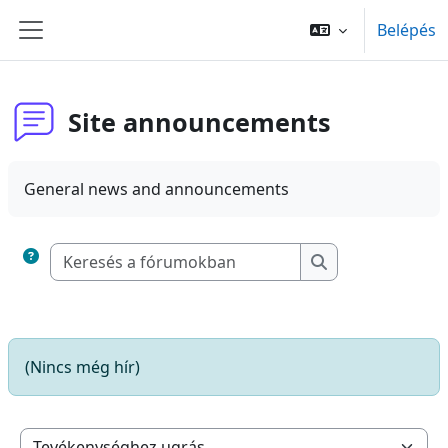
Tovább a fő tartalomhoz
Belépés
Oldalpanel
Site announcements
General news and announcements
Keresés a fórumok
Keresés a fórum
(Nincs még hír)