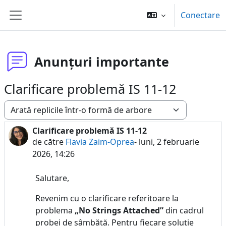
Sari la conţinutul principal
Conectare
Panou lateral
Anunțuri importante
Clarificare problemă IS 11-12
Afişează mod
Clarificare problemă IS 11-12
Număr de răspunsuri: 0
de către
Flavia Zaim-Oprea
-
luni, 2 februarie
2026, 14:26
Salutare,
Revenim cu o clarificare referitoare la
problema
„No Strings Attached”
din cadrul
probei de sâmbătă. Pentru fiecare soluție