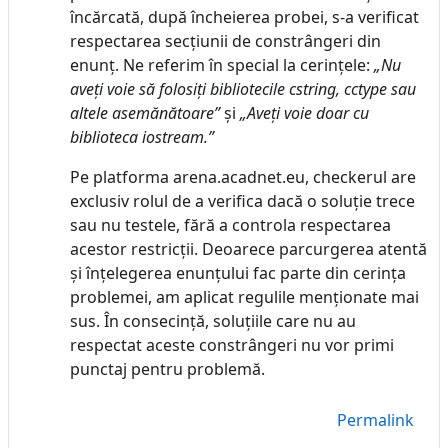
încărcată, după încheierea probei, s-a verificat
respectarea secțiunii de constrângeri din
enunț. Ne referim în special la cerințele:
„Nu
aveți voie să folosiți bibliotecile cstring, cctype sau
altele asemănătoare”
și
„Aveți voie doar cu
biblioteca iostream.”
Pe platforma arena.acadnet.eu, checkerul are
exclusiv rolul de a verifica dacă o soluție trece
sau nu testele, fără a controla respectarea
acestor restricții. Deoarece parcurgerea atentă
și înțelegerea enunțului fac parte din cerința
problemei, am aplicat regulile menționate mai
sus. În consecință, soluțiile care nu au
respectat aceste constrângeri nu vor primi
punctaj pentru problemă.
Permalink