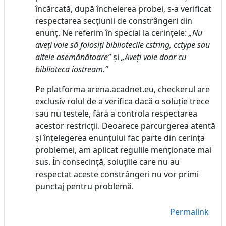
încărcată, după încheierea probei, s-a verificat
respectarea secțiunii de constrângeri din
enunț. Ne referim în special la cerințele:
„Nu
aveți voie să folosiți bibliotecile cstring, cctype sau
altele asemănătoare”
și
„Aveți voie doar cu
biblioteca iostream.”
Pe platforma arena.acadnet.eu, checkerul are
exclusiv rolul de a verifica dacă o soluție trece
sau nu testele, fără a controla respectarea
acestor restricții. Deoarece parcurgerea atentă
și înțelegerea enunțului fac parte din cerința
problemei, am aplicat regulile menționate mai
sus. În consecință, soluțiile care nu au
respectat aceste constrângeri nu vor primi
punctaj pentru problemă.
Permalink