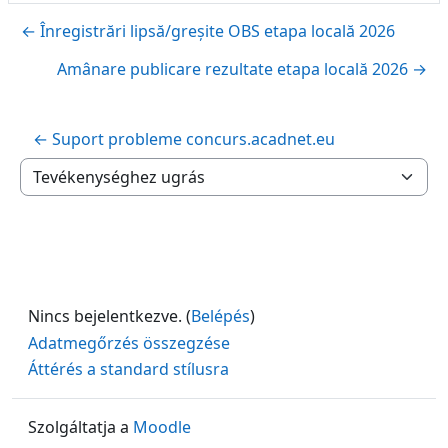
← Înregistrări lipsă/greșite OBS etapa locală 2026
Amânare publicare rezultate etapa locală 2026 →
← Suport probleme concurs.acadnet.eu
Tevékenységhez ugrás
Nincs bejelentkezve. (
Belépés
)
Adatmegőrzés összegzése
Áttérés a standard stílusra
Szolgáltatja a
Moodle