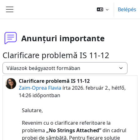
Tovább a fő tartalomhoz
Belépés
Oldalpanel
Anunțuri importante
Clarificare problemă IS 11-12
Megjelenítési mód
Clarificare problemă IS 11-12
Válaszok szám: 0
Zaim-Oprea Flavia
írta
2026. február 2., hétfő,
14:26
időpontban
Salutare,
Revenim cu o clarificare referitoare la
problema
„No Strings Attached”
din cadrul
probei de sâmbătă. Pentru fiecare soluție