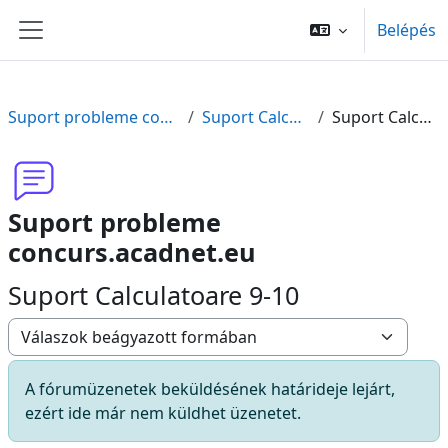
Tovább a fő tartalomhoz
Belépés
Oldalpanel
Suport probleme concurs.acadnet.eu
Suport Calculatoare 9-10
Suport Calculatoare 9-10
Suport probleme
concurs.acadnet.eu
Suport Calculatoare 9-10
Megjelenítési mód
A fórumüzenetek beküldésének határideje lejárt,
ezért ide már nem küldhet üzenetet.