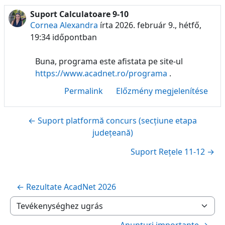
Suport Calculatoare 9-10
Válaszok szám: 0
Cornea Alexandra
írta
2026. február 9., hétfő,
19:34
időpontban
Buna, programa este afistata pe site-ul
https://www.acadnet.ro/programa
.
Permalink
Előzmény megjelenítése
← Suport platformă concurs (secțiune etapa
județeană)
Suport Rețele 11-12 →
← Rezultate AcadNet 2026
Tevékenységhez ugrás
Anunțuri importante →