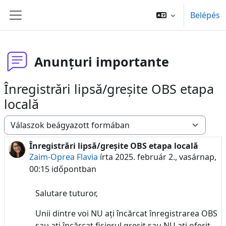
Tovább a fő tartalomhoz
Belépés
Oldalpanel
Anunțuri importante
Înregistrări lipsă/greșite OBS etapa
locală
Megjelenítési mód
Înregistrări lipsă/greșite OBS etapa locală
Válaszok szám: 0
Zaim-Oprea Flavia
írta
2025. február 2., vasárnap,
00:15
időpontban
Salutare tuturor,
Unii dintre voi NU ați încărcat înregistrarea OBS
sau ați încărcat fișierul greșit sau NU ați oferit