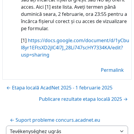
acces. Aici [1] este lista. Aveți termen până
duminică seara, 2 februarie, ora 23:55 pentru a
încărca fișierul corect și cu acces de vizualizare
pe formular.
[1]
https://docs.google.com/document/d/1yCbuA-
l8yr1EFtsXD2jlC4l7J_28Li747scHY7334KA/edit?
usp=sharing
Permalink
← Etapa locală AcadNet 2025 - 1 februarie 2025
Publicare rezultate etapa locală 2025 →
← Suport probleme concurs.acadnet.eu